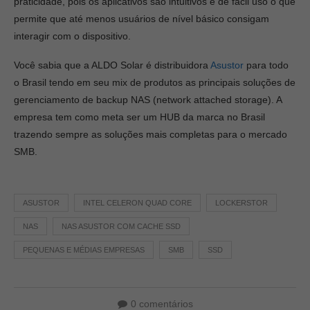
praticidade, pois os aplicativos são intuitivos e de fácil uso o que
permite que até menos usuários de nível básico consigam
interagir com o dispositivo.
Você sabia que a ALDO Solar é distribuidora
Asustor
para todo
o Brasil tendo em seu mix de produtos as principais soluções de
gerenciamento de backup NAS (network attached storage). A
empresa tem como meta ser um HUB da marca no Brasil
trazendo sempre as soluções mais completas para o mercado
SMB.
ASUSTOR
INTEL CELERON QUAD CORE
LOCKERSTOR
NAS
NAS ASUSTOR COM CACHE SSD
PEQUENAS E MÉDIAS EMPRESAS
SMB
SSD
0 comentários