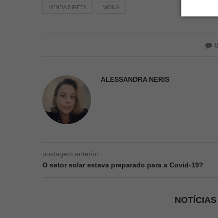
VENDA DIRETA
WDNA
ALESSANDRA NERIS
postagem anterior
O setor solar estava preparado para a Covid-19?
NOTÍCIA