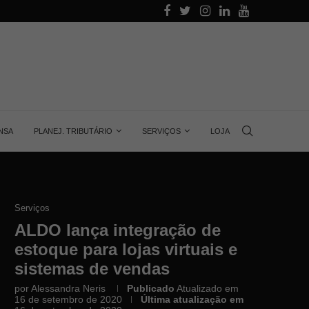
lar, quantas...
Voltagem no Brasil: por que não existe um...
NSA
PLANEJ. TRIBUTÁRIO
SERVIÇOS
LOJA
Serviços
ALDO lança integração de
estoque para lojas virtuais e
sistemas de vendas
por
Alessandra Neris
Publicado
Atualizado em
16 de setembro de 2020
Última atualização em