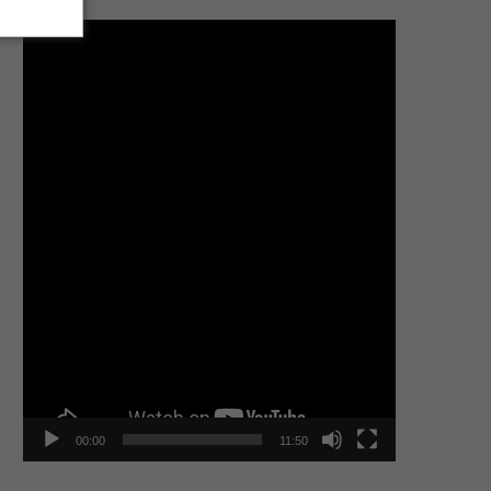
Tocador
de
vídeo
00:00
11:50