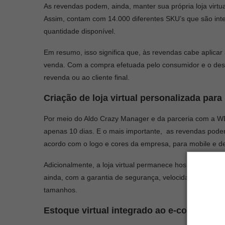
As revendas podem, ainda, manter sua própria loja virt
Assim, contam com 14.000 diferentes SKU’s que são integ
quantidade disponível.
Em resumo, isso significa que, às revendas cabe aplicar a
venda. Com a compra efetuada pelo consumidor e o dese
revenda ou ao cliente final.
Criação de loja virtual personalizada par
Por meio do Aldo Crazy Manager e da parceria com a WDN
apenas 10 dias. E o mais importante, as revendas podem u
acordo com o logo e cores da empresa, para mobile e d
Adicionalmente, a loja virtual permanece hospedada e
ainda, com a garantia de segurança, velocidade, escalab
tamanhos.
Estoque virtual integrado ao e-commerce