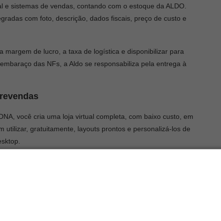
ual e sistemas de vendas, contando com o estoque da ALDO.
radas com foto, descrição, dados fiscais, preço de custo e
 margem de lucro, a taxa de logística e disponibilizar para
mbaraço das NFs, a Aldo se responsabiliza pela entrega à
a revendas
A, você cria uma loja virtual completa, com baixo custo, em
tilizar, gratuitamente, layouts prontos e personalizá-los de
esktop.
m servidores AWS (Amazon Web Service) de alto desempenho. E,
ilidade e tecnologia de ponta para negócios de todos os