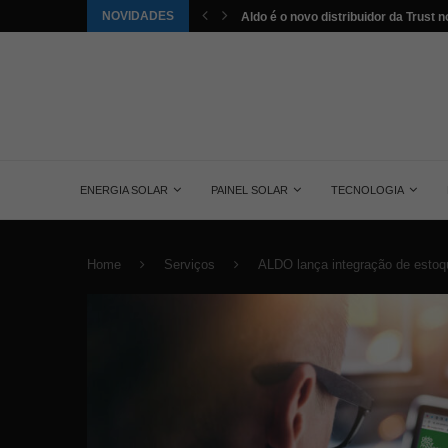
Aldo é o novo distribuidor da Trust no
NOVIDADES
Saiba tudo sobre o painel solar mono
ENERGIA SOLAR
PAINEL SOLAR
TECNOLOGIA
Home
Serviços
ALDO lança integração de estoqu