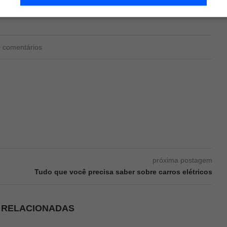
0 comentários
próxima postagem
Tudo que você precisa saber sobre carros elétricos
S RELACIONADAS