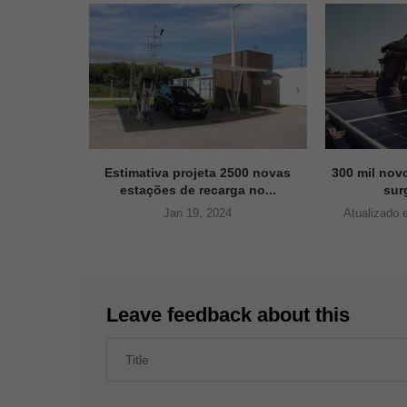
ntos e ALDO
Estimativa projeta 2500 novas
300 mil nov
 de...
estações de recarga no...
surg
ho de 2025
Jan 19, 2024
Atualizado 
Leave feedback about this