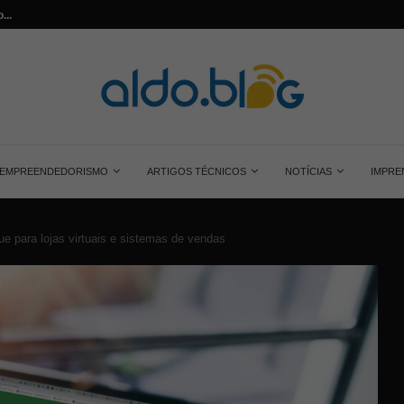
...
Aprenda quanta energia gera uma placa so
cristalino
EMPREENDEDORISMO
ARTIGOS TÉCNICOS
NOTÍCIAS
IMPRE
e para lojas virtuais e sistemas de vendas