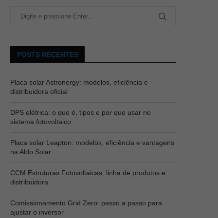
POSTS RECENTES
Placa solar Astronergy: modelos, eficiência e
distribuidora oficial
ões de Responsabilidade Social
Conheça o Código de Condu
da Aldo somam mais...
Ética da...
DPS elétrica: o que é, tipos e por que usar no
Atualizado em 5 de janeiro de 2022
Atualizado em 3 de agosto de 2
sistema fotovoltaico
Placa solar Leapton: modelos, eficiência e vantagens
na Aldo Solar
CCM Estruturas Fotovoltaicas: linha de produtos e
distribuidora
Comissionamento Grid Zero: passo a passo para
ajustar o inversor