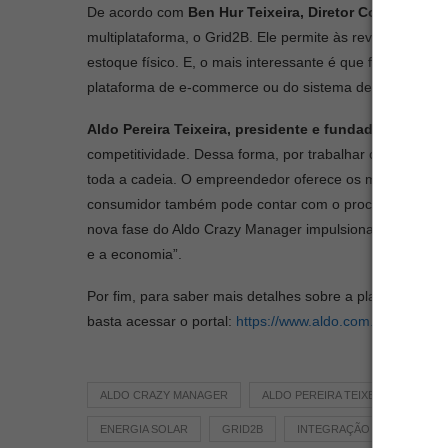
De acordo com
Ben Hur Teixeira, Diretor Comercial 
multiplataforma, o Grid2B. Ele permite às revendas trab
estoque físico. E, o mais interessante é que funciona de
plataforma de e-commerce ou do sistema de vendas utili
Aldo Pereira Teixeira, presidente e fundador da ALD
competitividade. Dessa forma, por trabalhar com o esto
toda a cadeia. O empreendedor oferece os melhores pro
consumidor também pode contar com o processo de logí
nova fase do Aldo Crazy Manager impulsionará ainda mai
e a economia”.
Por fim, para saber mais detalhes sobre a plataforma Al
basta acessar o portal:
https://www.aldo.com.br/portais/
ALDO CRAZY MANAGER
ALDO PEREIRA TEIXEIRA
CR
ENERGIA SOLAR
GRID2B
INTEGRAÇÃO DE ESTOQUE