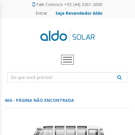
Fale Conosco +55 (44) 3261-2000
Entrar
Seja Revendedor Aldo
FINANCIAMENTO ENERGIA SOLAR
FINANCIAMENTO ENERGIA SOLAR
SERVIÇOS
GERADOR DE ENERGIA SOLAR
CALCULADORA SOLAR
CALCULADORA SOLAR
CAMPANHAS
CAMPANHAS
FOTOVOLTAICO
PARCEIROS
PARCEIROS
VENDA DIRETA
VENDA DIRETA
ENERGIA
SOLAR
PERSONALIZE SEU GERADOR
NOVO
404 - PÁGINA NÃO ENCONTRADA