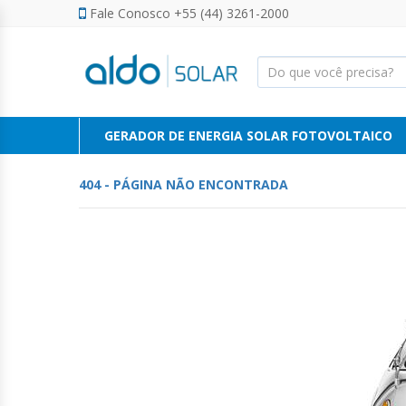
Fale Conosco +55 (44) 3261-2000
FINANCIAMENTO ENERGIA SOLAR
FINANCIAMENTO ENERGIA SOLAR
SERVIÇOS
GERADOR DE ENERGIA SOLAR
CALCULADORA SOLAR
CALCULADORA SOLAR
CAMPANHAS
CAMPANHAS
FOTOVOLTAICO
PARCEIROS
PARCEIROS
VENDA DIRETA
VENDA DIRETA
GERADOR DE ENERGIA SOLAR FOTOVOLTAICO
ENERGIA
404 - PÁGINA NÃO ENCONTRADA
SOLAR
PERSONALIZE SEU GERADOR
NOVO